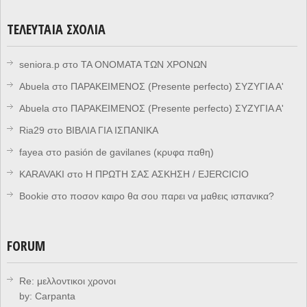
ΤΕΛΕΥΤΑΊΑ ΣΧΌΛΙΑ
seniora.p
στο
ΤΑ ΟΝΟΜΑΤΑ ΤΩΝ ΧΡΟΝΩΝ
Abuela
στο
ΠΑΡΑΚΕΙΜΕΝΟΣ (Presente perfecto) ΣΥΖΥΓΙΑ Α'
Abuela
στο
ΠΑΡΑΚΕΙΜΕΝΟΣ (Presente perfecto) ΣΥΖΥΓΙΑ Α'
Ria29
στο
ΒΙΒΛΙΑ ΓΙΑ ΙΣΠΑΝΙΚΑ
fayea
στο
pasión de gavilanes (κρυφα παθη)
KARAVAKI
στο
Η ΠΡΩΤΗ ΣΑΣ ΑΣΚΗΣΗ / EJERCICIO
Bookie
στο
ποσον καιρο θα σου παρει να μαθεις ισπανικα?
FORUM
Re: μελλοντικοι χρονοι
by:
Carpanta