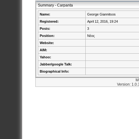
Summary - Carpanta
Name:
George Giannitsos
Registered:
April 12, 2016, 19:24
Posts:
3
Position:
Νέος
Website:
AIM:
Yahoo:
Jabber/google Talk:
Biographical Info:
M
Version: 1.0