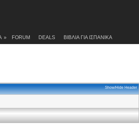
Α
»
FORUM
DEALS
ΒΙΒΛΙΑ ΓΙΑ ΙΣΠΑΝΙΚΑ
Show/Hide Header