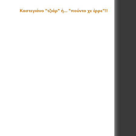
Καστεγιάνο "τζιάρ" ή... "πούντο χε έρρε"!!