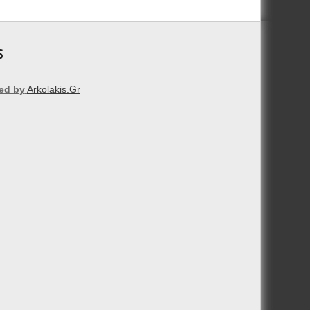
S
ed by
Arkolakis.Gr