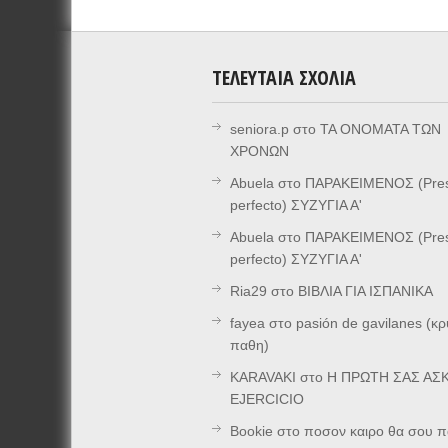
ΤΕΛΕΥΤΑΊΑ ΣΧΌΛΙΑ
seniora.p
στο
ΤΑ ΟΝΟΜΑΤΑ ΤΩΝ
ΧΡΟΝΩΝ
Abuela
στο
ΠΑΡΑΚΕΙΜΕΝΟΣ (Pre
perfecto) ΣΥΖΥΓΙΑ Α'
Abuela
στο
ΠΑΡΑΚΕΙΜΕΝΟΣ (Pre
perfecto) ΣΥΖΥΓΙΑ Α'
Ria29
στο
ΒΙΒΛΙΑ ΓΙΑ ΙΣΠΑΝΙΚΑ
fayea
στο
pasión de gavilanes (κ
παθη)
KARAVAKI
στο
Η ΠΡΩΤΗ ΣΑΣ ΑΣΚ
EJERCICIO
Bookie
στο
ποσον καιρο θα σου π