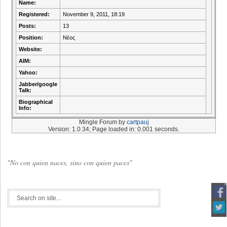
Name:
Registered:
November 9, 2011, 18:19
Posts:
13
Position:
Νέος
Website:
AIM:
Yahoo:
Jabber/google
Talk:
Biographical
Info:
Mingle Forum by
cartpauj
Version: 1.0.34; Page loaded in: 0.001 seconds.
"No con quien naces, sino con quien paces"