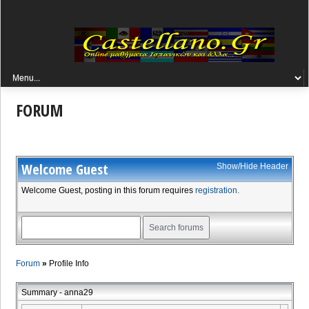
FORUM
Welcome
Guest
Show/Hide Header
Welcome Guest, posting in this forum requires
registration.
Forum
»
Profile Info
Summary - anna29