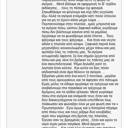
παραγγέλνοντας άλλο καφέ αυτή τη φορά τα
αγόρια… Μετά βάλαμε σε εφαρμογή το Β’ σχέδιο
εκδίκησης… τους τη πέσαμε όχι φανερά.
Σηκωθήκαμε να φύγουμε και είχε ήδη νυχτώσει
έξω. Αλλά τα αγόρια ετοίμαζαν κάτι πολύ ύπουλο
για να μη το έχουν κάνει μέχρι τώρα …
Περπατούσαμε στην πλατεία , εμείς μπροστά και
τα αγόρια πίσω, ώσπου ξαφνικά καθώς γυρίζουμε
πίσω δεν βλέπουμε κανένα από τα ρεμάλια.
Αρχίσαμε να τα φωνάζουμε αλλά τίποτα… Τους
ψάχναμε και τους ψάχναμε… Και ήταν και νύχτα
αδεία η πλατεία από κόσμο. Ξαφνικά περνά ένας
μηχανόβιος κουκουλωμένος μέχρι πάνω και μας
αρπάζει όλες τις τσάντες μας. Τα αγόρια
εντωμεταξύ άφαντα. Σε ένα σημείο έρχονται από
πίσω και μας λένε ότι βρήκαν τις τσάντες μας σε
ένα σκουπιδοτενεκέ. Ψέμα δηλαδή γιατί τη
ληστεία ήταν κόλπο . Και κοίτα να δεις πόσο
αηδιαστικά είναι άμα θέλουν τα αγόρια….
Έβγαλαν μέσα από ένα κουτί 3 ποντίκια , μεγάλα
από τους αρουραίους και τα άφησαν στο πάτωμα.
Εμείς μόλις τα είδαμε αρχίσαμε να τρέχουμε και να
ανεβαίνουμε στα παγκάκια να τρέχουμε σε
δρόμους και τα ηλίθια γέλαγαν. Μετά γυρίσαμε
πίσω στα αγόρια και ανάμεσά τους ήταν και τα
δύο δεκαοχτάχρονα τα οποία υποτίθεται πως
πλάκωσαν και φώναξαν όλοι με μια φωνή σαν τα «
Πρωταπριλιά» . Εγώ όμως και η Κατερίνα πήγαμε
από πίσω τους και τους ρίξαμε δύο κουβάδες
νερό που γεμίσαμε στη βρύση της πλατείας.
Έγιναν σαν τις βρεγμένες γάτες , ήταν και κρύο το
νερό είχαν μείνει παγάκια. Μετά άρχισε το