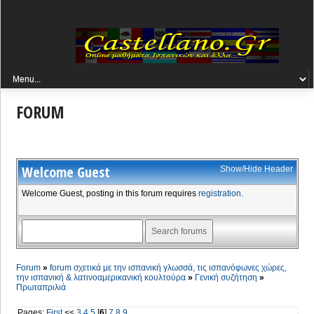
FORUM
Welcome
Guest
Show/Hide Header
Welcome Guest, posting in this forum requires
registration.
Forum
»
forum σχετικά με την ισπανική γλωσσά, τις ισπανόφωνες χώρες,
την ισπανική & λατινοαμερικανική κουλτούρα
»
Γενική συζήτηση
»
Πρωταπριλιά
Pages:
First
<<
3
4
5
[
6
]
7
8
9