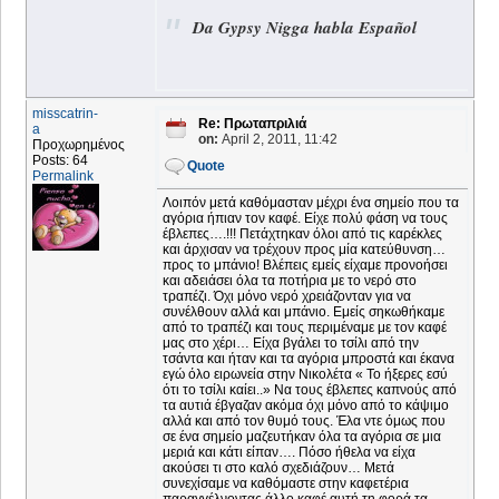
Da Gypsy Nigga habla Español
misscatrin-
Re: Πρωταπριλιά
a
on:
April 2, 2011, 11:42
Προχωρημένος
Posts: 64
Quote
Permalink
Λοιπόν μετά καθόμασταν μέχρι ένα σημείο που τα
αγόρια ήπιαν τον καφέ. Είχε πολύ φάση να τους
έβλεπες….!!! Πετάχτηκαν όλοι από τις καρέκλες
και άρχισαν να τρέχουν προς μία κατεύθυνση…
προς το μπάνιο! Βλέπεις εμείς είχαμε προνοήσει
και αδειάσει όλα τα ποτήρια με το νερό στο
τραπέζι. Όχι μόνο νερό χρειάζονταν για να
συνέλθουν αλλά και μπάνιο. Εμείς σηκωθήκαμε
από το τραπέζι και τους περιμέναμε με τον καφέ
μας στο χέρι… Είχα βγάλει το τσίλι από την
τσάντα και ήταν και τα αγόρια μπροστά και έκανα
εγώ όλο ειρωνεία στην Νικολέτα « Το ήξερες εσύ
ότι το τσίλι καίει..» Να τους έβλεπες καπνούς από
τα αυτιά έβγαζαν ακόμα όχι μόνο από το κάψιμο
αλλά και από τον θυμό τους. Έλα ντε όμως που
σε ένα σημείο μαζευτήκαν όλα τα αγόρια σε μια
μεριά και κάτι είπαν…. Πόσο ήθελα να είχα
ακούσει τι στο καλό σχεδιάζουν… Μετά
συνεχίσαμε να καθόμαστε στην καφετέρια