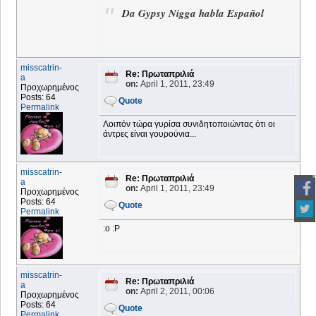
Da Gypsy Nigga habla Español
misscatrin-
Re: Πρωταπριλιά
a
on:
April 1, 2011, 23:49
Προχωρημένος
Posts: 64
Quote
Permalink
Λοιπόν τώρα γυρίσα συνιδητοποιώντας ότι οι
άντρες είναι γουρούνια...
misscatrin-
Re: Πρωταπριλιά
a
on:
April 1, 2011, 23:49
Προχωρημένος
Posts: 64
Quote
Permalink
:o :P
misscatrin-
Re: Πρωταπριλιά
a
on:
April 2, 2011, 00:06
Προχωρημένος
Posts: 64
Quote
Permalink