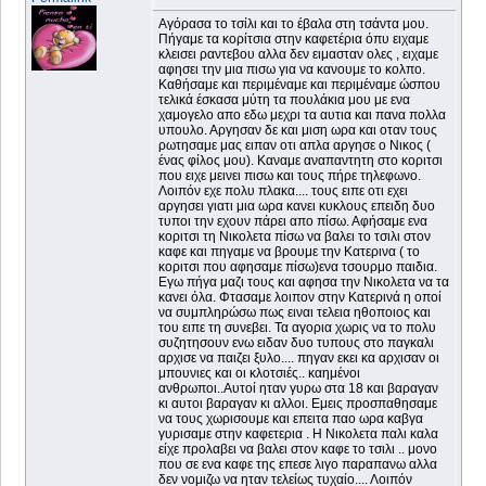
Αγόρασα το τσίλι και το έβαλα στη τσάντα μου.
Πήγαμε τα κορίτσια στην καφετέρια όπυ ειχαμε
κλεισει ραντεβου αλλα δεν ειμασταν ολες , ειχαμε
αφησει την μια πισω για να κανουμε το κολπο.
Καθήσαμε και περιμέναμε και περιμέναμε ώσπου
τελικά έσκασα μύτη τα πουλάκια μου με ενα
χαμογελο απο εδω μεχρι τα αυτια και πανα πολλα
υπουλο. Αργησαν δε και μιση ωρα και οταν τους
ρωτησαμε μας ειπαν οτι απλα αργησε ο Νικος (
ένας φίλος μου). Καναμε αναπαντητη στο κοριτσι
που ειχε μεινει πισω και τους πήρε τηλεφωνο.
Λοιπόν εχε πολυ πλακα.... τους ειπε οτι εχει
αργησει γιατι μια ωρα κανει κυκλους επειδη δυο
τυποι την εχουν πάρει απο πίσω. Αφήσαμε ενα
κοριτσι τη Νικολετα πίσω να βαλει το τσιλι στον
καφε και πηγαμε να βρουμε την Κατερινα ( το
κοριτσι που αφησαμε πίσω)ενα τσουρμο παιδια.
Εγω πήγα μαζι τους και αφησα την Νικολετα να τα
κανει όλα. Φτασαμε λοιπον στην Κατερινά η οποί
να συμπληρώσω πως ειναι τελεια ηθοποιος και
του ειπε τη συνεβει. Τα αγορια χωρις να το πολυ
συζητησουν ενω ειδαν δυο τυπους στο παγκαλι
αρχισε να παιζει ξυλο.... πηγαν εκει κα αρχισαν οι
μπουνιες και οι κλοτσιές.. καημένοι
ανθρωποι..Αυτοί ηταν γυρω στα 18 και βαραγαν
κι αυτοι βαραγαν κι αλλοι. Εμεις προσπαθησαμε
να τους χωρισουμε και επειτα παο ωρα καβγα
γυρισαμε στην καφετερια . Η Νικολετα παλι καλα
είχε προλαβει να βαλει στον καφε το τσιλι .. μονο
που σε ενα καφε της επεσε λιγο παραπανω αλλα
δεν νομιζω να ηταν τελείως τυχαίο.... Λοιπόν