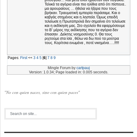
μπουγέλο… Και μετά όλοι ήμασταν σαν παγάκια.
Τελικά τα αγόρια είναι πιο ηλίθια από ότι πίστευα..
μα αρουραίους … ήθελα να ήξερα που τους
βρήκαν. Τραυματική εμπειρία περάσαμε. Και ο
καβγάς στημένος και η ληστεία. Όμως επειδή
τελείωσε η Πρωταπριλιά δεν σημαίνει ότι τελείωσε
και η εκδίκηση μας. Στο σχολείο θα εφαρμόσουμε
το Β’ μέρος της εκδίκησης που τα αγόρια δεν
έπιασαν . Δείκτης νοημοσύνης 0. Θα τους
ριχτούμε στα ίσα , θέλω να δω πού τα μούτρα
τους. Κορίτσια ενωμένα , ποτέ νικημένα…..!!!!!
Pages:
First
<<
3
4
5
[
6
]
7
8
9
Mingle Forum by
cartpauj
Version: 1.0.34; Page loaded in: 0.005 seconds.
"No con quien naces, sino con quien paces"