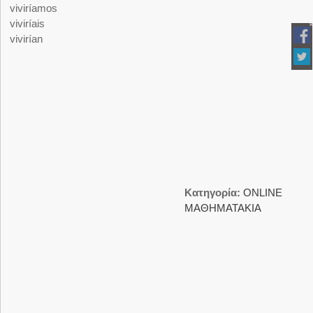
viviríamos
viviríais
vivirían
Κατηγορία:
ΟNLINE
ΜΑΘΗΜΑΤΑΚΙΑ