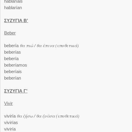
hablaríais
hablarían
ΣΥΖΥΓΙΑ Β’
Beber
θα πιώ / θα έπινα (υποθετικά)
bebería
beberías
bebería
beberíamos
beberíais
beberían
ΣΥΖΥΓΙΑ Γ’
Vivir
θα ζήσω / θα ζούσα (υποθετικά)
viviría
vivirías
viviría