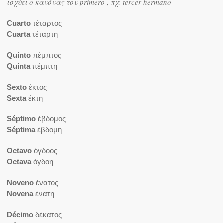
ισχύει ο κανόνας του primero , πχ: tercer hermano
Cuarto
τέταρτος
Cuarta
τέταρτη
Quinto
πέμπτος
Quinta
πέμπτη
Sexto
έκτος
Sexta
έκτη
Séptimo
έβδομος
Séptima
έβδομη
Octavo
όγδοος
Octava
όγδοη
Noveno
ένατος
Novena
ένατη
Décimo
δέκατος