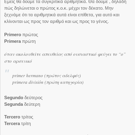
Εμείς θα δούμε τα συγκριτικά αριθμητικά. Θα δούμε , δηλαδή
πώς δηλώνεται ο πρώτος κ.ο.κ. μέχρι τον δέκατο. Μην
ξεχνάμε ότι τα αριθμητικά αυτά είναι επίθετα, για αυτό και
κλίνονται ως προς τον αριθμό και ως προς το γένος.
Primero
πρώτος
Primera
πρώτη
όταν ακολουθείτε απευθείας από ουσιαστικό φεύγει το “o”
στο αρσενικό
primer hermano (πρώτος αδελφός)
primera división (πρώτη κατηγορία)
Segundo
δεύτερος
Segunda
δεύτερη
Tercero
τρίτος
Tercera
τρίτη