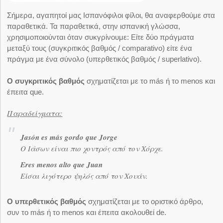
Σήμερα, αγαπητοί μας Ισπανόφιλοι φίλοι, θα αναφερθούμε στα
παραθετικά. Τα παραθετικά, στην ισπανική γλώσσα,
χρησιμοποιούνται όταν συκγρίνουμε: Είτε δύο πράγματα
μεταξύ τους (συγκριτικός βαθμός / comparativo) είτε ένα
πράγμα με ένα σύνολο (υπερθετικός βαθμός / superlativo).
Ο συγκριτικός βαθμός
σχηματίζεται με το más ή το menos και
έπειτα que.
Παραδείγματα:
Jasón es más gordo que Jorge
Ο Ιάσων είναι πιο χοντρός από τον Χόρχε.
Eres menos alto que Juan
Είσαι λιγότερο ψηλός από τον Χουάν.
O υπερθετικός βαθμός
σχηματίζεται με το οριστικό άρθρο,
συν το más ή το menos και έπειτα ακολουθεί de.