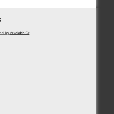
S
ed by
Arkolakis.Gr