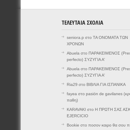
ΤΕΛΕΥΤΑΊΑ ΣΧΌΛΙΑ
seniora.p
στο
ΤΑ ΟΝΟΜΑΤΑ ΤΩΝ
ΧΡΟΝΩΝ
Abuela
στο
ΠΑΡΑΚΕΙΜΕΝΟΣ (Pre
perfecto) ΣΥΖΥΓΙΑ Α'
Abuela
στο
ΠΑΡΑΚΕΙΜΕΝΟΣ (Pre
perfecto) ΣΥΖΥΓΙΑ Α'
Ria29
στο
ΒΙΒΛΙΑ ΓΙΑ ΙΣΠΑΝΙΚΑ
fayea
στο
pasión de gavilanes (κ
παθη)
KARAVAKI
στο
Η ΠΡΩΤΗ ΣΑΣ ΑΣΚ
EJERCICIO
Bookie
στο
ποσον καιρο θα σου π