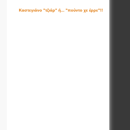
Καστεγιάνο "τζιάρ" ή... "πούντο χε έρρε"!!