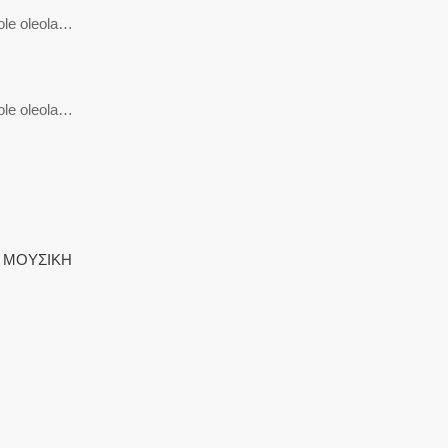
ole oleola…
ole oleola…
:
ΜΟΥΣΙΚΗ