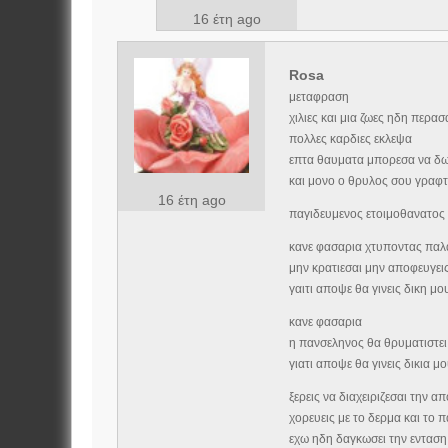
16 έτη ago
Rosa
μεταφραση
χιλιες και μια ζωες ηδη περασ
πολλες καρδιες εκλεψα
επτα θαυματα μπορεσα να δ
και μονο ο θρυλος σου γραφτ
16 έτη ago
παγιδευμενος ετοιμοθανατος 
κανε φασαρια χτυποντας παλ
μην κρατιεσαι μην αποφευγε
γαιτι αποψε θα γινεις δικη μο
κανε φασαρια
η πανσεληνος θα θρυματιστει 
γιατι αποψε θα γινεις δικια μ
ξερεις να διαχειριζεσαι την 
χορευεις με το δερμα και το 
εχω ηδη δαγκωσει την ενταση