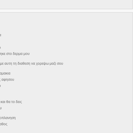
α
ω
ηκε στο δερμα μου
με αυτη τη διαθεση να χορεψω μαζι σου
αμακια
ις αφησου
υ
και θα το δεις
ου
αποπλανηση
παθος