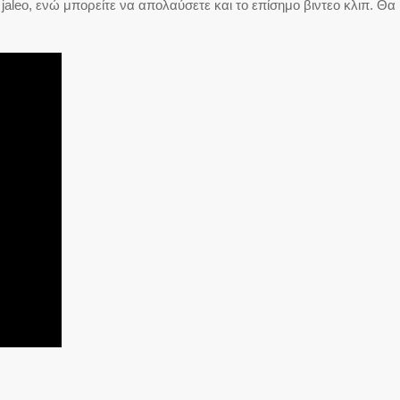
 jaleo, ενώ μπορείτε να απολαύσετε και το επίσημο βιντεο κλιπ. Θα