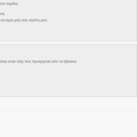
την καρδια
τος
να ειμαι μαζι σου αγαπη μου
λεο ειναι λεξη που προερχεται απο τα εβραικα