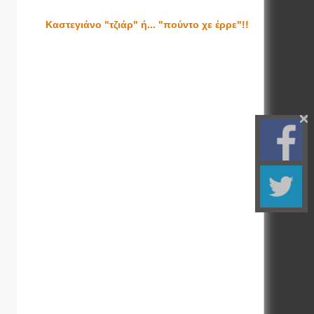
Καστεγιάνο "τζιάρ" ή... "πούντο χε έρρε"!!