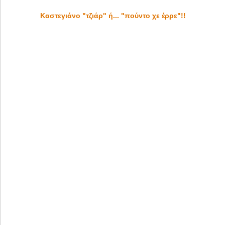
Καστεγιάνο "τζιάρ" ή... "πούντο χε έρρε"!!