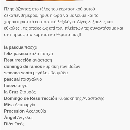
Πλησιάζοντας στο τέλος του εορταστικού αυτού
δεκαπενθημέρου, ήρθε η ώρα να βάλουμε και το
χαρακτηριστικό εορταστικό λεξιλόγιο. Λίγες λεξούλες και
εύκολες , τις οποίες ως επί των πλείστων τις συναντήσαμε και
στα πρόσφατα εορταστικά θέματα μας!!
la pascua
πασχα
feliz pascua
καλο πασχα
Resurrección
ανάσταση
domingo de ramos
κυριακη των βαΐων
semana santa
μεγάλη εβδομάδα
pascual
πασχαλινό
huevo
αυγό
la Cruz
Σταυρός
Domingo de Resurrección
Κυριακή της Ανάστασης
Misa
Λειτουργία
Procesión
Ακολουθία
Ángel
Άγγελος
Diós
Θεός