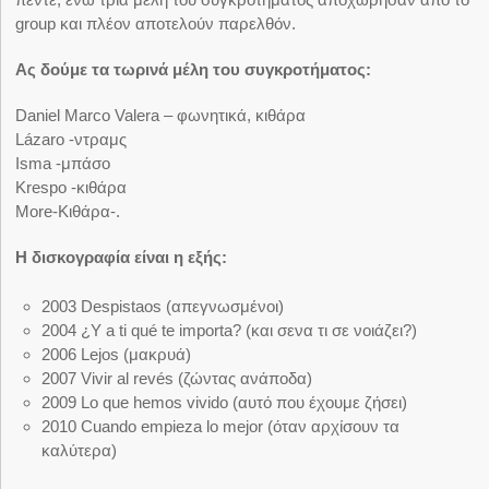
group και πλέον αποτελούν παρελθόν.
Ας δούμε τα τωρινά μέλη του συγκροτήματος:
Daniel Marco Valera – φωνητικά, κιθάρα
Lázaro -ντραμς
Isma -μπάσο
Krespo -κιθάρα
More-Κιθάρα-.
Η δισκογραφία είναι η εξής:
2003 Despistaos (απεγνωσμένοι)
2004 ¿Y a ti qué te importa? (και σενα τι σε νοιάζει?)
2006 Lejos (μακρυά)
2007 Vivir al revés (ζώντας ανάποδα)
2009 Lo que hemos vivido (αυτό που έχουμε ζήσει)
2010 Cuando empieza lo mejor (όταν αρχίσουν τα
καλύτερα)