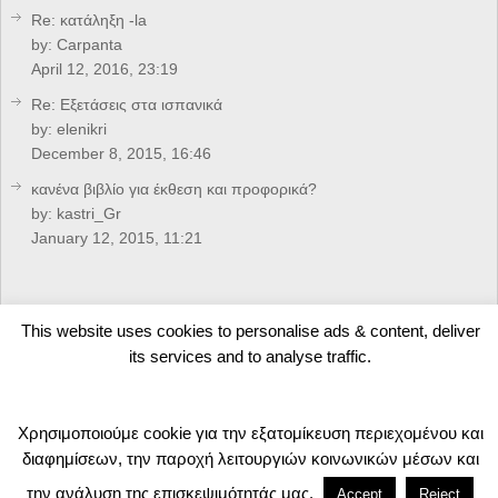
Re: κατάληξη -la
by:
Carpanta
April 12, 2016, 23:19
Re: Eξετάσεις στα ισπανικά
by:
elenikri
December 8, 2015, 16:46
κανένα βιβλίο για έκθεση και προφορικά?
by:
kastri_Gr
January 12, 2015, 11:21
CREDITS
This website uses cookies to personalise ads & content, deliver
its services and to analyse traffic.
Developed by
Arkolakis.Gr
Χρησιμοποιούμε cookie για την εξατομίκευση περιεχομένου και
Valid W3C (X)HTML5 Website
διαφημίσεων, την παροχή λειτουργιών κοινωνικών μέσων και
Castellano.Gr
Copyright © 2026.
Theme Powered by KORE |
Top ↑
την ανάλυση της επισκεψιμότητάς μας.
Accept
Reject