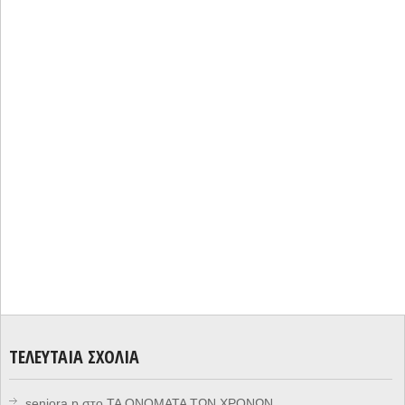
ΤΕΛΕΥΤΑΊΑ ΣΧΌΛΙΑ
seniora.p
στο
ΤΑ ΟΝΟΜΑΤΑ ΤΩΝ ΧΡΟΝΩΝ