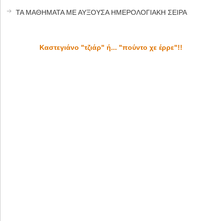
ΤΑ ΜΑΘΗΜΑΤΑ ΜΕ ΑΥΞΟΥΣΑ ΗΜΕΡΟΛΟΓΙΑΚΗ ΣΕΙΡΑ
Καστεγιάνο "τζιάρ" ή... "πούντο χε έρρε"!!