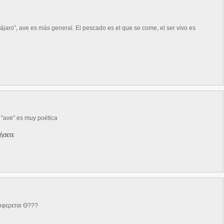
pájaro”, ave es más general. El pescado es el que se come, el ser vivo es
a ”ave” es muy poética
ήσετε
ροφερεται Θ???