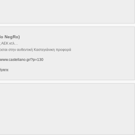
No NegRo)
ης ΑΕΚ κτλ…
ρεται στην αυθεντική Καστεγιάνικη προφορά
//www.castellano.gr/?p=130
ήσετε