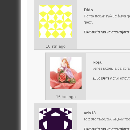
Dido
Για “το πουλι” εγώ θα έλεγα “
“pez”.
Συνδεθείτε για να απαντήσετε
16 έτη ago
Roja
tienes razón, la palabr
Συνδεθείτε για να απαντ
16 έτη ago
aris13
το z στο τελος των λεξεων π
Συνδεθείτε για να απαντήσετε