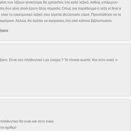
γένη των λέξεων γενικότερα θα χρειαστείς ένα καλό λεξικό, καθώς υπάρχουν
τα δύο γένη αλλά έχουν άλλη σημασία. Όπως για παράδειγμα η λέξη el final κ
η είναι το ηλεκτρονικό λεξικό που λέγεται diccionario clave. Προσπάθησε να το
 παρόμοιο. Αλλιώς θα πρέπει να αγοράσεις ένα από κάποιο βιβλιοπωλείο.
ήσετε
ατο. Είναι στο πληθυντικό Las όvejas ? Το τόνισα σωστά. Και στον ενικό τι
πληθυντικο θα ειναι και στον ενικο
 τον αριθμο