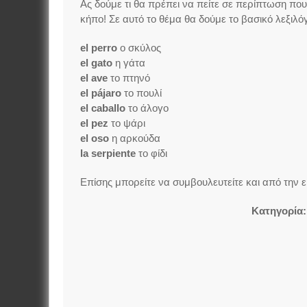
Ας δούμε τι θα πρέπει να πείτε σε περίπτωση πο
κήπο!
Σε αυτό το θέμα θα δούμε το βασικό λεξιλό
el perro
ο σκύλος
el gato
η γάτα
el ave
το πτηνό
el pájaro
το πουλί
el caballo
το άλογο
el pez
το ψάρι
el oso
η αρκούδα
la serpiente
το φίδι
Επίσης μπορείτε να συμβουλευτείτε και από την 
Κατηγορία