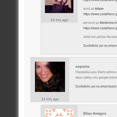
https://www.castellano
αυτό με
ψάρια
https://www.castellano
14 έτη ago
και αυτό με
θαλάσσια ό
https://www.castellano
αλλά στο μέλλον θα μπου
Συνδεθείτε για να απαντ
aspasia
Παρακαλώ μου δίνετε κάποιο l
κάνω λάθος στο google trans
Συνδεθείτε για να απαντήσετε
14 έτη ago
Elias Amigos