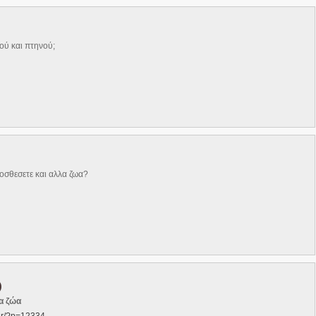
ού και πτηνού;
σθεσετε και αλλα ζωα?
)
α ζώα