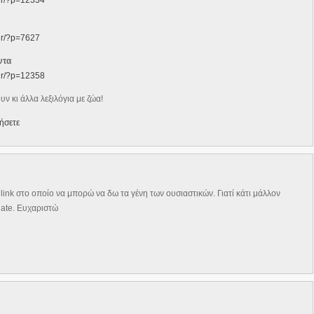
.gr/?p=12334
.gr/?p=7627
ντα
.gr/?p=12358
ν κι άλλα λεξιλόγια με ζώα!
ήσετε
ink στο οποίο να μπορώ να δω τα γένη των ουσιαστικών. Γιατί κάτι μάλλον
late. Ευχαριστώ