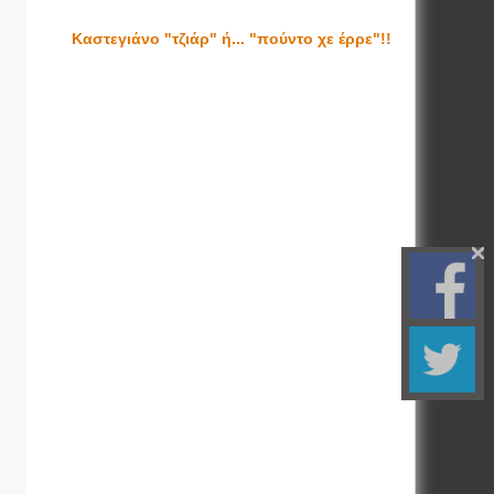
Καστεγιάνο "τζιάρ" ή... "πούντο χε έρρε"!!