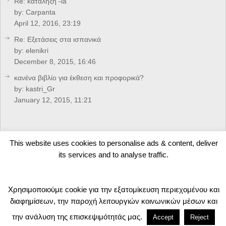
Re: κατάληξη -la
by:
Carpanta
April 12, 2016, 23:19
Re: Eξετάσεις στα ισπανικά
by:
elenikri
December 8, 2015, 16:46
κανένα βιβλίο για έκθεση και προφορικά?
by:
kastri_Gr
January 12, 2015, 11:21
CREDITS
This website uses cookies to personalise ads & content, deliver
its services and to analyse traffic.
Developed by
Arkolakis.Gr
Χρησιμοποιούμε cookie για την εξατομίκευση περιεχομένου και
Valid W3C (X)HTML5 Website
διαφημίσεων, την παροχή λειτουργιών κοινωνικών μέσων και
Castellano.Gr
Copyright © 2026.
Theme Powered by KORE |
Top ↑
την ανάλυση της επισκεψιμότητάς μας.
Accept
Reject