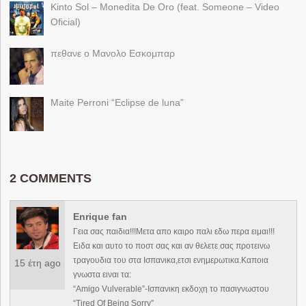
Kinto Sol – Monedita De Oro (feat. Someone – Video
Oficial)
πεθανε ο Μανολο Εσκομπαρ
Maite Perroni “Eclipse de luna”
2 COMMENTS
Enrique fan
Γεια σας παιδια!!!Μετα απο καιρο παλι εδω περα ειμαι!!!
Ειδα και αυτο το ποστ σας και αν θελετε σας προτεινω
τραγουδια του στα Ισπανικα,ετσι ενημερωτικα.Καποια
15 έτη ago
γνωστα ειναι τα:
“Amigo Vulverable”-Ισπανικη εκδοχη το πασιγνωστου
“Tired Of Being Sorry”