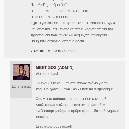
“No Me Digas Que No”
“Cuando Me Enamoro”-slow κομματι
“Dile Que”-slow κομματι
Ε,μετα για κατι σε 2πλη φαση ειναι το “Bailamos” Αγγλικα
και Ισπανικα μαζι.Επισης να σας ευχαριστησω για την
προσπαθεια που κανετε και ανεβαζετε καινουργια
μαθηματα συνεχεια!Μπραβο σας!!!
Συνδεθείτε για να απαντήσετε
MEET-SOS (ADMIN)
Welcome back.
Θα έχουμε το νου μας στο παρόν σχόλιο για το
15 έτη ago
επόμενο τραγούδι του Ενρίκε που θα ανεβάσουμε!
Όσο για τα μαθήματα, ότι μπορούμε κάνουμε!
Δουλεύουμε κι όλας οπότε κι αν μια μέρα δεν
ανεβάσουμε μάθημα ή άρθρο είμαστε δικαιολογημένοι
πιστεύω!!
Σε ευχαριστούμε πολύ!!