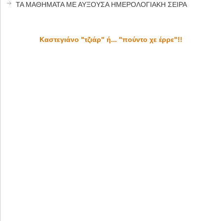
ΤΑ ΜΑΘΗΜΑΤΑ ΜΕ ΑΥΞΟΥΣΑ ΗΜΕΡΟΛΟΓΙΑΚΗ ΣΕΙΡΑ
Καστεγιάνο "τζιάρ" ή... "πούντο χε έρρε"!!