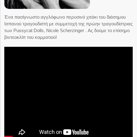
Ένα πασίγνωστο αγγλόφωνο περυσινό χιτάκι του διάσημου
Ισπανού τραγουδιστή με συμμετοχή της πρώην τραγουδίστριας
των Pussycat Dolls, Nicole Scherzinger . Ας δούμε το επίσημο
βιντεοκλίπ του κομματιού!