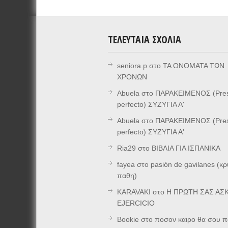
ΤΕΛΕΥΤΑΊΑ ΣΧΌΛΙΑ
seniora.p
στο
ΤΑ ΟΝΟΜΑΤΑ ΤΩΝ
ΧΡΟΝΩΝ
Abuela
στο
ΠΑΡΑΚΕΙΜΕΝΟΣ (Pre
perfecto) ΣΥΖΥΓΙΑ Α'
Abuela
στο
ΠΑΡΑΚΕΙΜΕΝΟΣ (Pre
perfecto) ΣΥΖΥΓΙΑ Α'
Ria29
στο
ΒΙΒΛΙΑ ΓΙΑ ΙΣΠΑΝΙΚΑ
fayea
στο
pasión de gavilanes (κ
παθη)
KARAVAKI
στο
Η ΠΡΩΤΗ ΣΑΣ ΑΣΚ
EJERCICIO
Bookie
στο
ποσον καιρο θα σου π