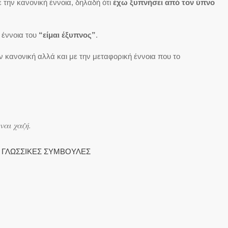
με την κανονική έννοια, δηλαδή ότι
έχω ξυπνήσει από τον ύπνο
 έννοια του
“είμαι έξυπνος”
.
ν κανονική αλλά και με την μεταφορική έννοια που το
ναι χαζή.
:
ΓΛΩΣΣΙΚΕΣ ΣΥΜΒΟΥΛΕΣ