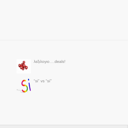
λεξιλογιο….deals!
“si” vs “sí”