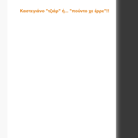
Καστεγιάνο "τζιάρ" ή... "πούντο χε έρρε"!!