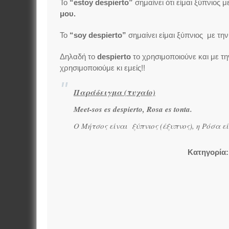
Το
“
estoy
despierto”
σημαίνει ότι είμαι ξύπνιος 
μου.
Το
“
soy
despierto”
σημαίνει είμαι ξύπνιος με την
Δηλαδή το
despierto
το χρησιμοποιούνε και με τη
χρησιμοποιούμε κι εμείς!!
Παράδειγμα (τυχαίο)
Meet-sos es despierto, Rosa es tonta.
Ο Μήτσος είναι ξύπνιος (έξυπνος), η Ρόσα εί
Κατηγορία