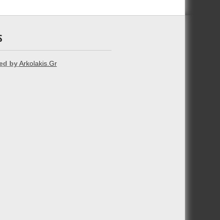
S
ed by
Arkolakis.Gr