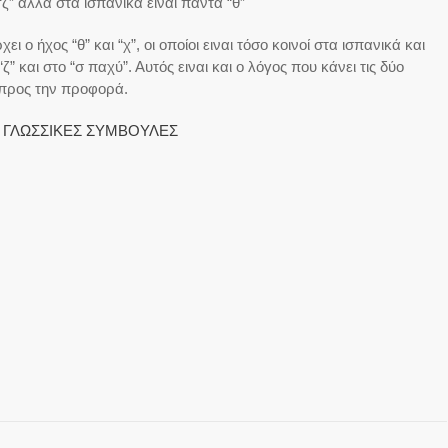
ζ” αλλά στα ισπανικά είναι πάντα “θ”
ι ο ήχος “θ” και “χ”, οι οποίοι ειναι τόσο κοινοί στα ισπανικά και
” και στο “σ παχύ”. Αυτός ειναι και ο λόγος που κάνει τις δύο
 προς την προφορά.
:
ΓΛΩΣΣΙΚΕΣ ΣΥΜΒΟΥΛΕΣ