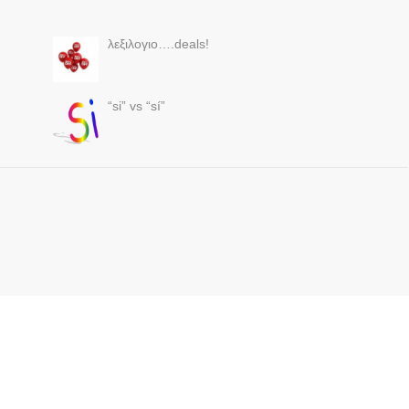
λεξιλογιο….deals!
“si” vs “sí”