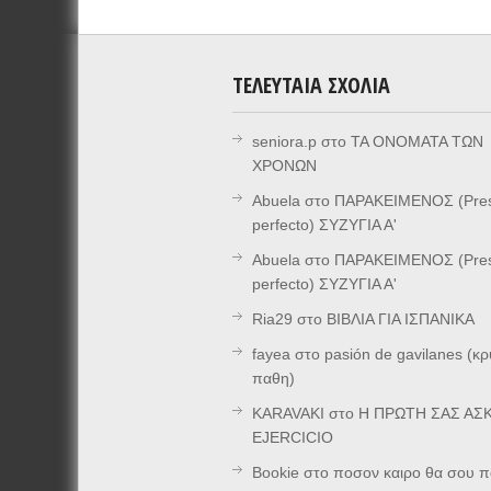
ΤΕΛΕΥΤΑΊΑ ΣΧΌΛΙΑ
seniora.p
στο
ΤΑ ΟΝΟΜΑΤΑ ΤΩΝ
ΧΡΟΝΩΝ
Abuela
στο
ΠΑΡΑΚΕΙΜΕΝΟΣ (Pre
perfecto) ΣΥΖΥΓΙΑ Α'
Abuela
στο
ΠΑΡΑΚΕΙΜΕΝΟΣ (Pre
perfecto) ΣΥΖΥΓΙΑ Α'
Ria29
στο
ΒΙΒΛΙΑ ΓΙΑ ΙΣΠΑΝΙΚΑ
fayea
στο
pasión de gavilanes (κ
παθη)
KARAVAKI
στο
Η ΠΡΩΤΗ ΣΑΣ ΑΣΚ
EJERCICIO
Bookie
στο
ποσον καιρο θα σου π