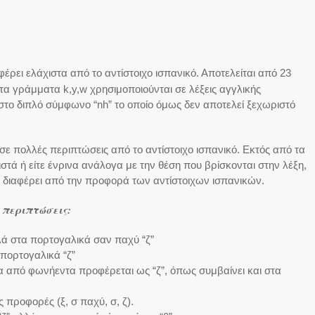
έρει ελάχιστα από το αντίστοιχο ισπανικό. Αποτελείται από 23
τα γράμματα k,y,w χρησιμοποιούνται σε λέξεις αγγλικής
 στο διπλό σύμφωνο “nh” το οποίο όμως δεν αποτελεί ξεχωριστό
ε πολλές περιπτώσεις από το αντίστοιχο ισπανικό. Εκτός από τα
ιστά ή είτε ένρινα ανάλογα με την θέση που βρίσκονται στην λέξη,
ιαφέρει από την προφορά των αντίστοιχων ισπανικών.
περιπτώσεις:
λλά στα πορτογαλικά σαν παχύ “ζ”
 πορτογαλικά “ζ”
σα από φωνήεντα προφέρεται ως “ζ”, όπως συμβαίνει και στα
ς προφορές (ξ, σ παχύ, σ, ζ).