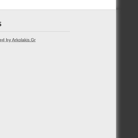
S
ed by
Arkolakis.Gr