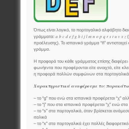
Όπως είναι λογικό, το πορτογαλικό αλφάβητο διαφ
a b c d e f g h i j l m n o p q r s t u v x z
γράμματα:
(
προέλευσης). Το ισπανικό γράμμα “ñ” αντιστοιχεί
γράμμα.
Η προφορά του κάθε γράμματος επίσης διαφέρει σ
φωνήεντα που προφέρονται είτε ανοιχτά, είτε κλε
η προφορά πολλών συμφώνων στα πορτογαλικά δ
Χαρακτηριστικά αναφέρουμε τις παρακάτω 
– το “g” που ενώ στα ισπανικά προφέρεται “χ” α
– το “j” που στα ισπανικά προφέρεται “χ” ενώ στα
– το “s” στα πορτογαλικά, όταν βρίσκεται ανάμε
ιταλικά
– το “x” στα πορτογαλικά έχει πολλές διαφορετικέ