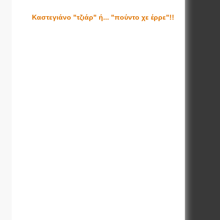
Καστεγιάνο "τζιάρ" ή... "πούντο χε έρρε"!!