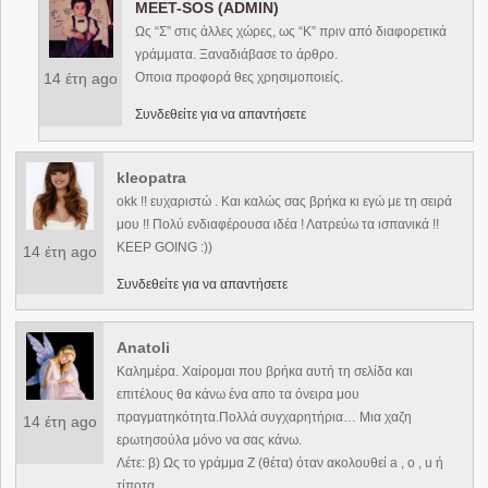
MEET-SOS (ADMIN)
Ως “Σ” στις άλλες χώρες, ως “Κ” πριν από διαφορετικά
γράμματα. Ξαναδιάβασε το άρθρο.
14 έτη ago
Οποια προφορά θες χρησιμοποιείς.
Συνδεθείτε για να απαντήσετε
kleopatra
okk !! ευχαριστώ . Και καλώς σας βρήκα κι εγώ με τη σειρά
μου !! Πολύ ενδιαφέρουσα ιδέα ! Λατρεύω τα ισπανικά !!
KEEP GOING :))
14 έτη ago
Συνδεθείτε για να απαντήσετε
Anatoli
Καλημέρα. Χαίρομαι που βρήκα αυτή τη σελίδα και
επιτέλους θα κάνω ένα απο τα όνειρα μου
πραγματηκότητα.Πολλά συγχαρητήρια… Μια χαζη
14 έτη ago
ερωτησούλα μόνο να σας κάνω.
Λέτε: β) Ως το γράμμα Ζ (θέτα) όταν ακολουθεί a , o , u ή
τίποτα