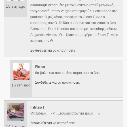
ακούσουμε σε ντουέτο με τον μεξικάνο (πολύ μελωδικό)
15 έτη ago
τραγουδιστή Pedro Vargas στο τραγούδι Felicidades στο
youtube. Ο μεξικάνος προφέρει το C σαν Σ, ενώ ο
ευρωπαίος σαν Θ. Το ίδιο συμβαίνει και στο ντουέτο Dos
Corazones Dos Historias του Julio με τον επίσης μεξικάνο
Alejandro Alvarez. Ο μεξικάνος προφέρει το Z σαν Σ ενώ ο
ισπανός σαν Θ.
Συνδεθείτε για να απαντήσετε
Rosa
θα βαλω ενα απο τα δυο αυριο αμα τα βρω
Συνδεθείτε για να απαντήσετε
15 έτη ago
FilitsaT
Μπέρδεμα… :-P ….τουλάχιστον για εμένα… :-/
Συνδεθείτε για να απαντήσετε
14 έτη ago