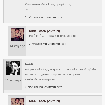
Όταν ακολουθεί e,i πως προφέρεται;;
:-)
Συνδεθείτε για να απαντήσετε
MEET-SOS (ADMIN)
Μετά από
Ζ
, ποτέ δεν ακολουθεί
e
ή
i
Συνδεθείτε για να απαντήσετε
14 έτη ago
heidi
καλησπερα!μολις ξεκινησα την προσπαθεια και θα ηθελα
να ρωτησω σχετικα με την σειρα που πρεπει να
ακολουθησω!ευχαριστω
14 έτη ago
Συνδεθείτε για να απαντήσετε
MEET-SOS (ADMIN)