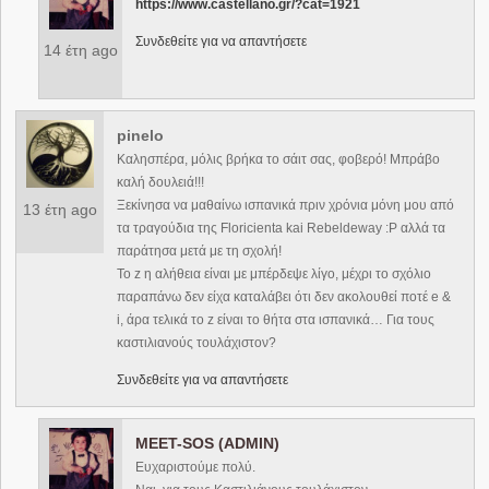
https://www.castellano.gr/?cat=1921
Συνδεθείτε για να απαντήσετε
14 έτη ago
pinelo
Καλησπέρα, μόλις βρήκα το σάιτ σας, φοβερό! Μπράβο
καλή δουλειά!!!
Ξεκίνησα να μαθαίνω ισπανικά πριν χρόνια μόνη μου από
13 έτη ago
τα τραγούδια της Floricienta kai Rebeldeway :P αλλά τα
παράτησα μετά με τη σχολή!
Το z η αλήθεια είναι με μπέρδεψε λίγο, μέχρι το σχόλιο
παραπάνω δεν είχα καταλάβει ότι δεν ακολουθεί ποτέ e &
i, άρα τελικά το z είναι το θήτα στα ισπανικά… Για τους
καστιλιανούς τουλάχιστον?
Συνδεθείτε για να απαντήσετε
MEET-SOS (ADMIN)
Ευχαριστούμε πολύ.