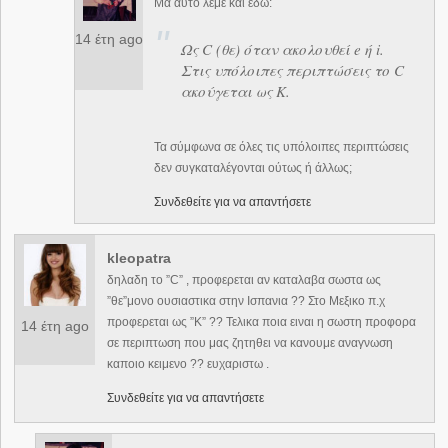
Μα αυτό λέμε και εδώ:
14 έτη ago
Ως C (θε) όταν ακολουθεί e ή i.
Στις υπόλοιπες περιπτώσεις το C
ακούγεται ως Κ.
Τα σύμφωνα σε όλες τις υπόλοιπες περιπτώσεις
δεν συγκαταλέγονται ούτως ή άλλως;
Συνδεθείτε για να απαντήσετε
kleopatra
δηλαδη το ”C” , προφερεται αν καταλαβα σωστα ως
”θε”μονο ουσιαστικα στην Ισπανια ?? Στο Μεξικο π.χ
προφερεται ως ”Κ” ?? Τελικα ποια ειναι η σωστη προφορα
14 έτη ago
σε περιπτωση που μας ζητηθει να κανουμε αναγνωση
καποιο κειμενο ?? ευχαριστω .
Συνδεθείτε για να απαντήσετε