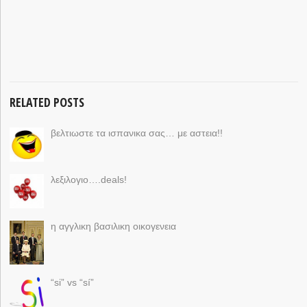
RELATED POSTS
βελτιωστε τα ισπανικα σας… με αστεια!!
λεξιλογιο….deals!
η αγγλικη βασιλικη οικογενεια
“si” vs “sí”