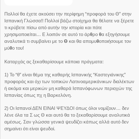
Πολλοί θα έχετε ακούσει την περίφημη “προφορά του Θ” στην
Ισπανική Γλώσσα!! Πολλοί βάζω στοίχημα θα θέλατε να ξέρετε
τι κρύβετε πίσω από αυτήν την ιστορία και πότε
χρησιμοποιείται… Ε λοιπόν σε αυτό το άρ
θ
ρο
θ
α εξηγήσουμε
αναλυτικά τι συμβαίνει με το
Θ
και θα απομυ
θ
οποιήσουμε τον
μύ
θ
ο του!
Καταρχάς ας ξεκαθαρίσουμε κάποια πράγματα:
1) Το “θ” είναι θέμα της καθαρής Ισπανικής “Καστεγιάνικης”
προφοράς και όχι των τοπικών Λατινοαμερικάνικων διαλέκτων
ή ακόμα και μερικών μη καθαρά Ισπανόφωνων περιοχών της
Ισπανίας όπως πχ η Βαρκελόνη.
2) Οι Ισπανοί ΔΕΝ ΕΙΝΑΙ ΨΕΥΔΟΙ όπως όλοι νομίζουν… δεν
λένε όλα τα Σ ως Θ και αυτό θα το ξεκαθαρίσουμε αναλυτικά
αμέσως. Σαν γλώσσα γενικά ψευδίζει κάπως αλλά αυτό δεν
σημαίνει ότι είναι ψευδοί.