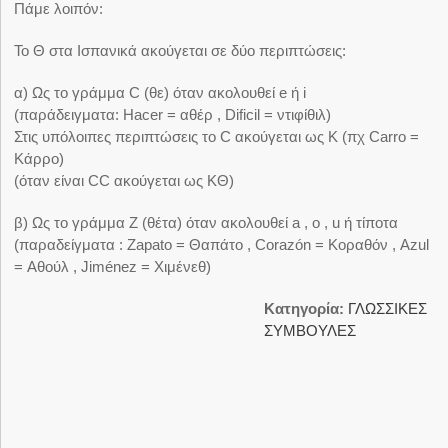
Πάμε λοιπόν:
Το Θ στα Ισπανικά ακούγεται σε δύο περιπτώσεις:
α) Ως το γράμμα C (θε) όταν ακολουθεί e ή i
(παράδειγματα: Hacer = αθέρ , Dificil = ντιφίθιλ)
Στις υπόλοιπες περιπτώσεις το C ακούγεται ως Κ (πχ Carro =
Κάρρο)
(όταν είναι CC ακούγεται ως ΚΘ)
β) Ως το γράμμα Ζ (θέτα) όταν ακολουθεί a , o , u ή τίποτα
(παραδείγματα : Zapato = Θαπάτο , Corazón = Κοραθόν , Azul
= Αθούλ , Jiménez = Χιμένεθ)
Κατηγορία:
ΓΛΩΣΣΙΚΕΣ
ΣΥΜΒΟΥΛΕΣ