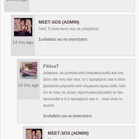
MEET-SOS (ADMIN)
Γιατί; Τι είναι αυτό που σε μπερδεύει;
Συνδεθείτε για να απαντήσετε
14 έτη ago
FilitsaT
Διάφορα..να ρωτήσω κάτι;παρακολουθώ και ένα
άλλο site που λέει πως το c προφέρετε σαν κ όταν
14 έτη ago
βρίσκεται μπροστά από σύμφωνο,όμως εσείς λέτε
ότι σε όλες τις άλλες περιπτώσεις(δηλαδή αν δεν
ακολουθεί e ή i) προφέρετε σαν κ…ποιο είναι το
σωστό;
Συνδεθείτε για να απαντήσετε
MEET-SOS (ADMIN)