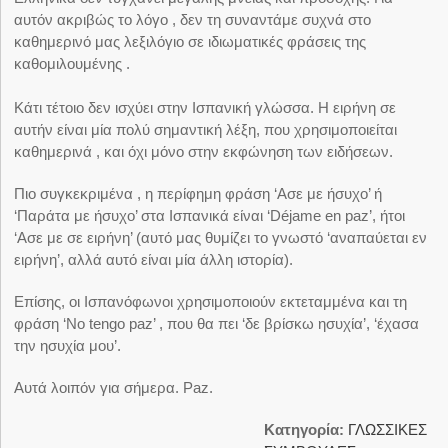
αυτόν ακριβώς το λόγο , δεν τη συναντάμε συχνά στο
καθημερινό μας λεξιλόγιο σε ιδιωματικές φράσεις της
καθομιλουμένης .
Κάτι τέτοιο δεν ισχύει στην Ισπανική γλώσσα. Η ειρήνη σε
αυτήν είναι μία πολύ σημαντική λέξη, που χρησιμοποιείται
καθημερινά , και όχι μόνο στην εκφώνηση των ειδήσεων.
Πιο συγκεκριμένα , η περίφημη φράση ‘Ασε με ήσυχο’ ή
‘Παράτα με ήσυχο’ στα Ισπανικά είναι ‘Déjame en paz’, ήτοι
‘Ασε με σε ειρήνη’ (αυτό μας θυμίζει το γνωστό ‘αναπαύεται εν
ειρήνη’, αλλά αυτό είναι μία άλλη ιστορία).
Επίσης, οι Ισπανόφωνοι χρησιμοποιούν εκτεταμμένα και τη
φράση ‘No tengo paz’ , που θα πει ‘δε βρίσκω ησυχία’, ‘έχασα
την ησυχία μου’.
Αυτά λοιπόν για σήμερα. Paz.
Κατηγορία:
ΓΛΩΣΣΙΚΕΣ