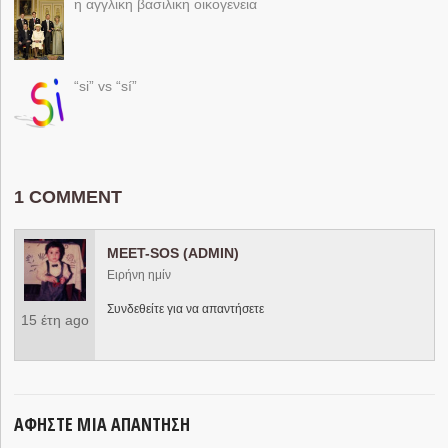
η αγγλικη βασιλικη οικογενεια
“si” vs “sí”
1 COMMENT
MEET-SOS (ADMIN)
Ειρήνη ημίν
Συνδεθείτε για να απαντήσετε
15 έτη ago
ΑΦΉΣΤΕ ΜΙΑ ΑΠΆΝΤΗΣΗ