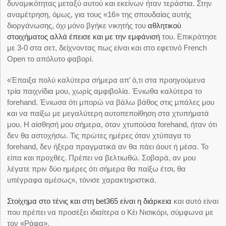
δυναμικότητας μεταξύ αυτού και εκείνων ήταν τεράστια. Στην
αναμέτρηση, όμως, για τους «16» της σπουδαίας αυτής
διοργάνωσης, όχι μόνο βγήκε νικητής του
αθλητικού
στοιχήματος αλλά έπεισε και με την εμφάνισή
του. Επικράτησε
με 3-0 στα σετ, δείχνοντας πως είναι και στο εφετινό French
Open το απόλυτο φαβορί.
«Έπαιξα πολύ καλύτερα σήμερα απ’ ό,τι στα προηγούμενα
τρία παιχνίδια μου, χωρίς αμφιβολία. Ένιωθα καλύτερα το
forehand. Ένιωσα ότι μπορώ να βάλω βάθος στις μπάλες μου
και να παίξω με μεγαλύτερη αυτοπεποίθηση στα χτυπήματά
μου. Η αίσθησή μου σήμερα, όταν χτυπούσα forehand, ήταν ότι
δεν θα αστοχήσω. Τις πρώτες ημέρες όταν χτύπαγα το
forehand, δεν ήξερα πραγματικά αν θα πάει άουτ ή μέσα. Το
είπα και προχθές. Πρέπει να βελτιωθώ. Σοβαρά, αν μου
λέγατε πριν δύο ημέρες ότι σήμερα θα παίξω έτσι, θα
υπέγραφα αμέσως», τόνισε χαρακτηριστικά.
Στοίχημα στο τένις και στη bet365 είναι η διάρκεια
και αυτό είναι
που πρέπει να προσέξει ιδιαίτερα ο Κέι Νισικόρι, σύμφωνα με
τον «Ράφα».