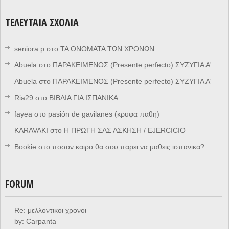
ΤΕΛΕΥΤΑΊΑ ΣΧΌΛΙΑ
seniora.p
στο
ΤΑ ΟΝΟΜΑΤΑ ΤΩΝ ΧΡΟΝΩΝ
Abuela
στο
ΠΑΡΑΚΕΙΜΕΝΟΣ (Presente perfecto) ΣΥΖΥΓΙΑ Α'
Abuela
στο
ΠΑΡΑΚΕΙΜΕΝΟΣ (Presente perfecto) ΣΥΖΥΓΙΑ Α'
Ria29
στο
ΒΙΒΛΙΑ ΓΙΑ ΙΣΠΑΝΙΚΑ
fayea
στο
pasión de gavilanes (κρυφα παθη)
KARAVAKI
στο
Η ΠΡΩΤΗ ΣΑΣ ΑΣΚΗΣΗ / EJERCICIO
Bookie
στο
ποσον καιρο θα σου παρει να μαθεις ισπανικα?
FORUM
Re: μελλοντικοι χρονοι
by:
Carpanta