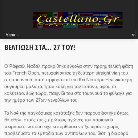
ΒΕΛΤΙΩΣΗ ΣΤΑ… 27 ΤΟΥ!
Ο Ράφαελ Ναδάλ προκρίθηκε εύκολα στην προημιτελική φάση
του French Open, πετυχαίνοντας τη δεύτερη straight νίκη του
στο τουρνουά, αυτή τη φορά επί του Κέι Νισικόρι. Η γενικότερη
συγκυρία, μάλιστα, ήταν καλή για τον Ισπανό, αφού το
καλύτερο, έως τώρα, παιχνίδι του στο τουρνουά το φύλαγε για
την ημέρα των 27
ων
γενεθλίων του.
Το Νο4 της παγκόσμιας κατάταξης δεν παρουσιάστηκε όπως
θα ήθελε στους τρεις πρώτους αγώνες του παρισινού
τουρνουά, ωστόσο είχε κατορθώσει να ξεπεράσει χωρίς
προβλήματα τα εμπόδια των αντιπάλων του, διότι η διαφορά